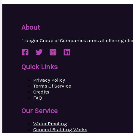
About
“Jaeger Group of Companies aims at
offering cl
Quick Links
Privacy Policy
Terms Of Service
Credits
FAQ
Our Service
Water Proofing
General Building Works