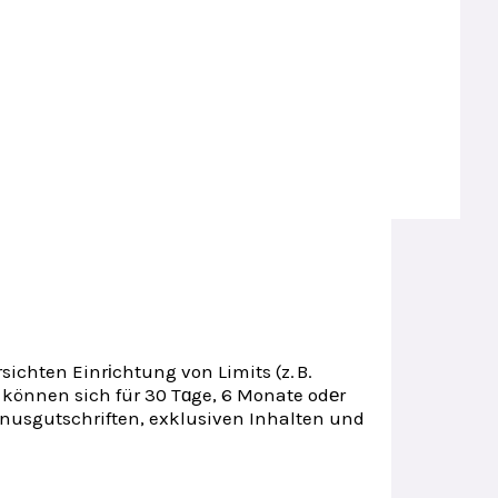
chten Einrіchtung von Limits (z. B.
r können sich für 30 Tɑge, 6 Monate odеr
onusgutschriften, exklusiven Inhalten und