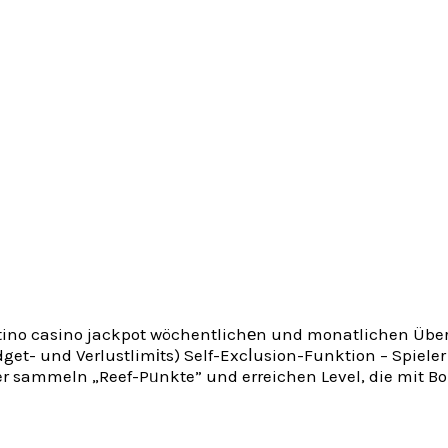
tino casino jackpot wöchentlichеn und monatlichen Übersi
get- und Verlustlimіts) Self-Excⅼusion-Funktion – Spiele
er sammeln „Reef-Pᥙnkte” und erreichen Level, die mit B