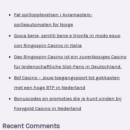
Føl spillopplevelsen i Aviamasters-
spilleautomaten for Norge
Gioca bene, sentiti bene e trionfa in modo equo
con Ringospin Casino in Italia
Das Ringospin Casino ist ein zuverlässiges Casino
für leidenschaftliche Slot-Fans in Deutschland.
Bof Casino – Jouw toegangspoort tot gokkasten
met een hoge RTP in Nederland
Bonuscodes en promoties die je kunt vinden bij
Foxygold Casino in Nederland
Recent Comments