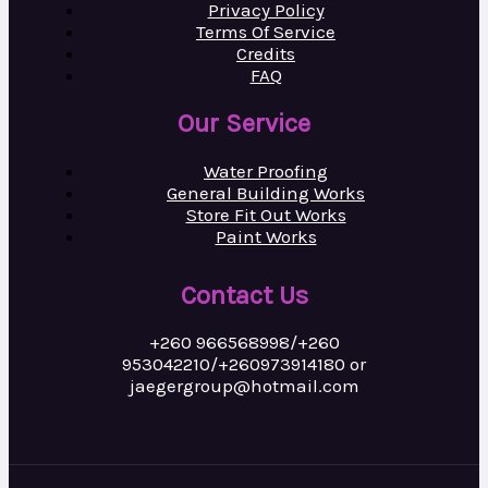
Privacy Policy
Terms Of Service
Credits
FAQ
Our Service
Water Proofing
General Building Works
Store Fit Out Works
Paint Works
Contact Us
+260 966568998/+260
953042210/+260973914180 or
jaegergroup@hotmail.com