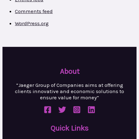
Comments feed
WordPress.org
About
“Jaeger Group of Companies aims at
offering
clients innovative and
economic solutions to
ensure value
for money”
Quick Links