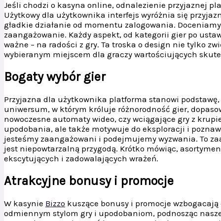
Jeśli chodzi o kasyna online, odnalezienie przyjaznej p
Użytkowy dla użytkownika interfejs wyróżnia się przyj
gładkie działanie od momentu zalogowania. Doceniamy 
zaangażowanie. Każdy aspekt, od kategorii gier po usta
ważne – na radości z gry. Ta troska o design nie tylko z
wybieranym miejscem dla graczy wartościujących skutec
Bogaty wybór gier
Przyjazna dla użytkownika platforma stanowi podstawę, 
uniwersum, w którym króluje różnorodność gier, dopasow
nowoczesne automaty wideo, czy wciągające gry z krupie
upodobania, ale także motywuje do eksploracji i poznaw
jesteśmy zaangażowani i podejmujemy wyzwania. To zaa
jest niepowtarzalną przygodą. Krótko mówiąc, asortyment 
ekscytujących i zadowalających wrażeń.
Atrakcyjne bonusy i promocje
W kasynie
Bizzo
kuszące bonusy i promocje wzbogacają 
odmiennym stylom gry i upodobaniom, podnosząc nasze 