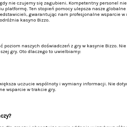
dy nie czujemy się zagubieni. Kompetentny personel nie t
iu platformę. Ten stopień pomocy ulepsza nasze globalne
zedstawicieli, gwarantując nam profesjonalne wsparcie w
 odróżnia kasyno Bizzo.
poziom naszych doświadczeń z gry w kasynie Bizzo. Nie 
zej gry. Oto dlaczego to uwielbiamy:
ększa uczucie wspólnoty i wymiany informacji. Nie dotycz
ne wsparcie w trakcie gry.
aczy?