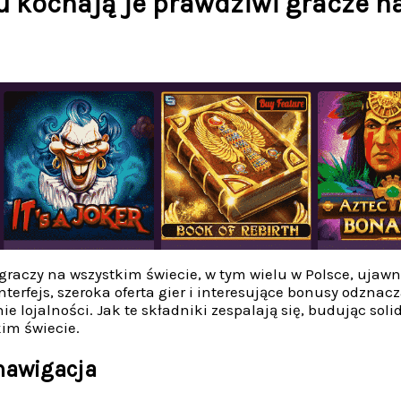
u kochają je prawdziwi gracze n
 graczy na wszystkim świecie, w tym wielu w Polsce, uj
terfejs, szeroka oferta gier i interesujące bonusy odznacz
ie lojalności. Jak te składniki zespalają się, budując sol
kim świecie.
 nawigacja