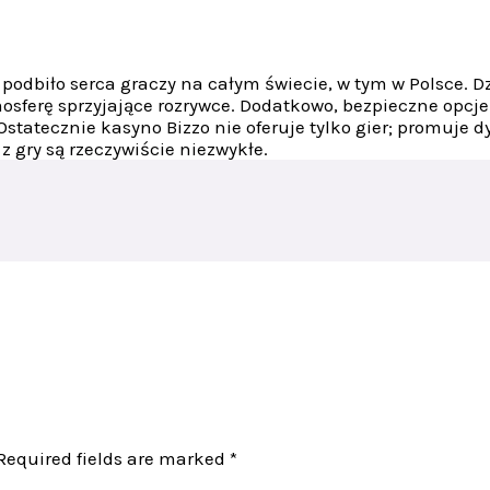
podbiło serca graczy na całym świecie, w tym w Polsce. D
osferę sprzyjające rozrywce. Dodatkowo, bezpieczne opcj
tatecznie kasyno Bizzo nie oferuje tylko gier; promuje 
z gry są rzeczywiście niezwykłe.
Required fields are marked
*