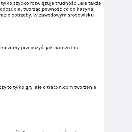
ylko szybko rozwiązuje trudności, ale także
 odczucia, tworząc pewność co do kasyna.
 razie potrzeby. W zawodowym środowisku
możemy przeoczyć, jak bardzo fora
y to tylko gry, ale o
tracxn.com
tworzenie