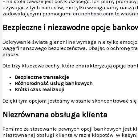
– na stole zawsze jest coś kuszącego. Ich plany promoc
używając z tych bonusów, nie tylko wzbogacamy naszą d
zadowalającymi promocjami
crunchbase.com
to właśnie
Bezpieczne i niezawodne opcje banko
Odkrywanie świata gier online wymaga nie tylko emocjo
wagę finansowego bezpieczeństwa. Dbając o ochronę tr
graczy.
Oto trzy kluczowe cechy, które charakteryzują opcje ban
Bezpieczne transakcje
Różnorodność usług bankowych
Krótki czas realizacji
Dzięki tym opcjom jesteśmy w stanie skoncentrować się 
Niezrównana obsługa klienta
Pomimo że stosowanie pewnych opcji bankowych jest kl
niezrównanej obsługi klienta w razie kłopotów. W kasy