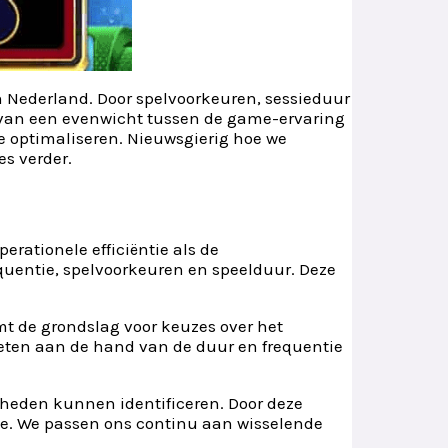
 Nederland. Door spelvoorkeuren, sessieduur
en van een evenwicht tussen de game-ervaring
te optimaliseren. Nieuwsgierig hoe we
s verder.
erationele efficiëntie als de
uentie, spelvoorkeuren en speelduur. Deze
mt de grondslag voor keuzes over het
eten aan de hand van de duur en frequentie
kheden kunnen identificeren. Door deze
ie. We passen ons continu aan wisselende