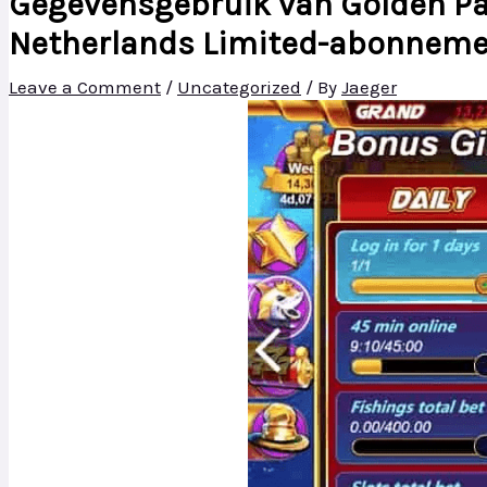
Gegevensgebruik van Golden Pa
Netherlands Limited-abonnem
Leave a Comment
/
Uncategorized
/ By
Jaeger