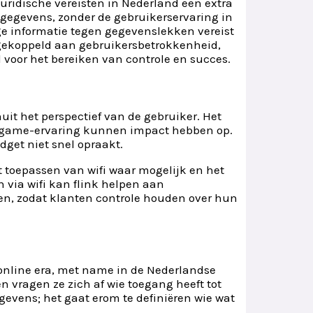
juridische vereisten in Nederland een extra
 gegevens, zonder de gebruikerservaring in
e informatie tegen gegevenslekken vereist
 gekoppeld aan gebruikersbetrokkenheid,
voor het bereiken van controle en succes.
uit het perspectief van de gebruiker. Het
ne game-ervaring kunnen impact hebben op.
get niet snel opraakt.
toepassen van wifi waar mogelijk en het
 via wifi kan flink helpen aan
ren, zodat klanten controle houden over hun
 online era, met name in de Nederlandse
 vragen ze zich af wie toegang heeft tot
evens; het gaat erom te definiëren wie wat