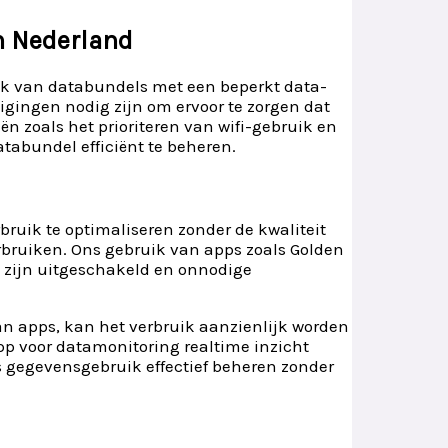
n Nederland
uik van databundels met een beperkt data-
gingen nodig zijn om ervoor te zorgen dat
ën zoals het prioriteren van wifi-gebruik en
abundel efficiënt te beheren.
uik te optimaliseren zonder de kwaliteit
rbruiken. Ons gebruik van apps zoals Golden
 zijn uitgeschakeld en onnodige
van apps, kan het verbruik aanzienlijk worden
pp voor datamonitoring realtime inzicht
 gegevensgebruik effectief beheren zonder