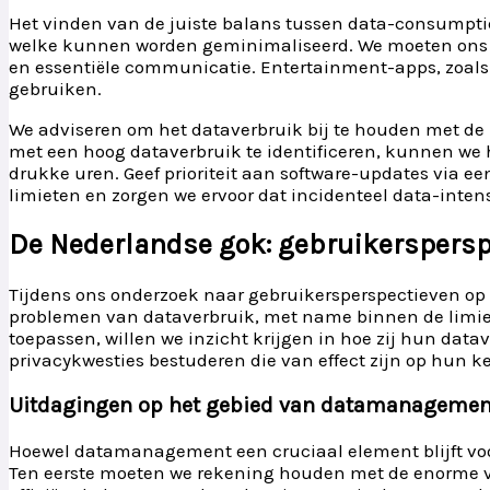
Het vinden van de juiste balans tussen data-consumptie
welke kunnen worden geminimaliseerd. We moeten ons f
en essentiële communicatie. Entertainment-apps, zoals 
gebruiken.
We adviseren om het dataverbruik bij te houden met de i
met een hoog dataverbruik te identificeren, kunnen we h
drukke uren. Geef prioriteit aan software-updates via ee
limieten en zorgen we ervoor dat incidenteel data-intens
De Nederlandse gok: gebruikerspersp
Tijdens ons onderzoek naar gebruikersperspectieven op 
problemen van dataverbruik, met name binnen de limie
toepassen, willen we inzicht krijgen in hoe zij hun dat
privacykwesties bestuderen die van effect zijn op hun k
Uitdagingen op het gebied van datamanagemen
Hoewel datamanagement een cruciaal element blijft voor
Ten eerste moeten we rekening houden met de enorme vol