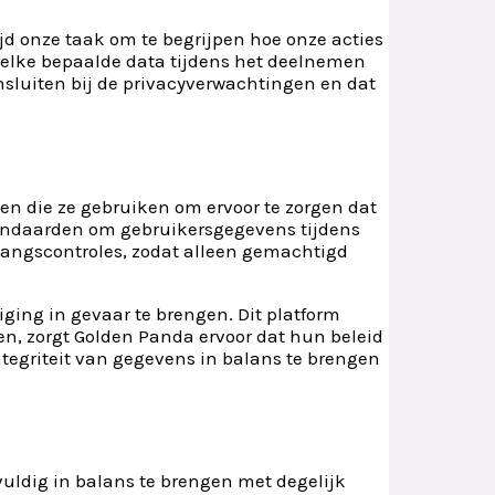
jd onze taak om te begrijpen hoe onze acties
welke bepaalde data tijdens het deelnemen
nsluiten bij de privacyverwachtingen en dat
n die ze gebruiken om ervoor te zorgen dat
tandaarden om gebruikersgegevens tijdens
egangscontroles, zodat alleen gemachtigd
ging in gevaar te brengen. Dit platform
en, zorgt Golden Panda ervoor dat hun beleid
egriteit van gegevens in balans te brengen
vuldig in balans te brengen met degelijk