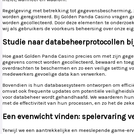
Regelgeving met betrekking tot gegevensbescherming, zoa
worden geregistreerd. Bij Golden Panda Casino vragen 
worden gecollecteerd. Door deze elementen te onderzoek
wij als gebruikers de voorkeurs beheersing over onze e
Studie naar databeheerprotocollen b
Hoe gaat Golden Panda Casino precies om met zijn gege
gegevens correct worden gecollecteerd, bewaard en to
overdrachten te beschermen en zo een veilige setting v
medewerkers gevoelige data kan verwerken.
Bovendien is hun databasesysteem ontworpen om efficiën
omvat ook frequente updates om potentiële veiligheidsle
voor databeheer wordt gehandhaafd. We waarderen hun m
met de effectiviteit van hun processen, en zo het de zek
Een evenwicht vinden: spelervaring 
Terwijl we een aantrekkelijke en meeslepende game-ervar