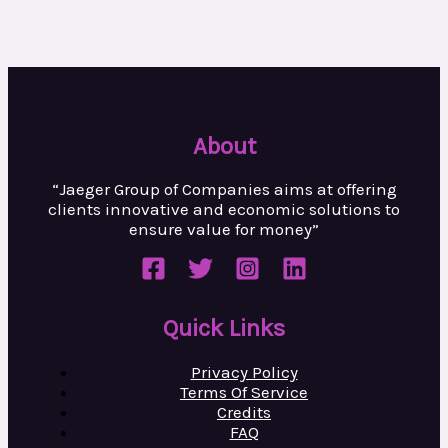
About
“Jaeger Group of Companies aims at
offering
clients innovative and
economic solutions to
ensure value
for money”
Quick Links
Privacy Policy
Terms Of Service
Credits
FAQ