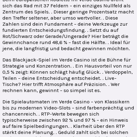
sich das Rad mit 37 Feldern – ein einziges Nullfeld als
Zentrum des Spiels. . Dieser geringe Prozentsatz macht
den Treffer seltener, aber umso wertvoller. . Diese
Zahlen sind dein Fundament – deine Werkzeuge zur
fundierten Entscheidungsfindung. . Setzt du auf
Rot/Schwarz oder Gerade/Ungerade? Hier beträgt die
Gewinnchance rund 48,6 % – fast die Hälfte. . Ideal für
jene, die langfristig und bedacht gewinnen möchten.
Das Blackjack-Spiel im Verde Casino ist die Bühne für
Strategie und Konzentration. . Ein Hausvorteil von nur
0,5 % zeigt: Können schlägt häufig Glück. . Verdoppeln,
Teilen – deine Entscheidung entscheidet. . Live-
Tische? Hier trifft Atmosphäre auf Präzision. . Wer
rechnen kann, gewinnt – so simpel ist es.
Die Spielautomaten im Verde Casino – von Klassikern
bis zu modernen Video-Slots – sind farbenprächtig und
chancenreich. . RTP-Werte bewegen sich
typischerweise zwischen 92 % und 97 % – ein Hinweis
auf faire Spielbedingungen. . Klarheit über den RTP
stärkt deine Planung. . Geduld zahlt sich bei solchen