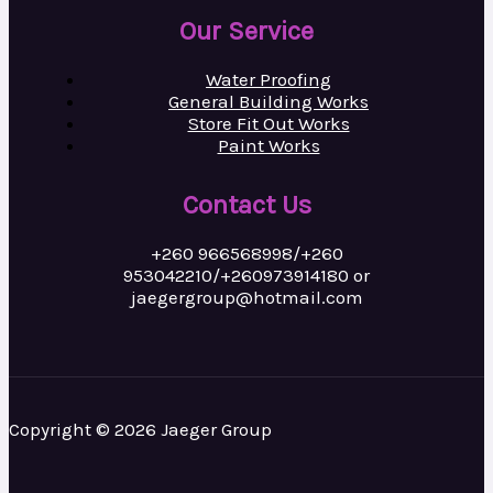
Our Service
Water Proofing
General Building Works
Store Fit Out Works
Paint Works
Contact Us
+260 966568998/+260
953042210/+260973914180 or
jaegergroup@hotmail.com
Copyright © 2026 Jaeger Group