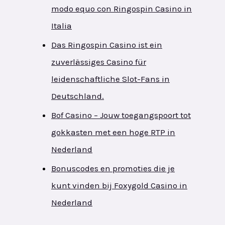
modo equo con Ringospin Casino in
Italia
Das Ringospin Casino ist ein
zuverlässiges Casino für
leidenschaftliche Slot-Fans in
Deutschland.
Bof Casino – Jouw toegangspoort tot
gokkasten met een hoge RTP in
Nederland
Bonuscodes en promoties die je
kunt vinden bij Foxygold Casino in
Nederland