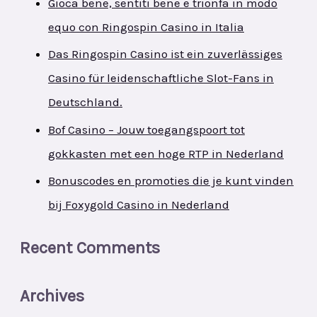
Gioca bene, sentiti bene e trionfa in modo
equo con Ringospin Casino in Italia
Das Ringospin Casino ist ein zuverlässiges
Casino für leidenschaftliche Slot-Fans in
Deutschland.
Bof Casino – Jouw toegangspoort tot
gokkasten met een hoge RTP in Nederland
Bonuscodes en promoties die je kunt vinden
bij Foxygold Casino in Nederland
Recent Comments
Archives