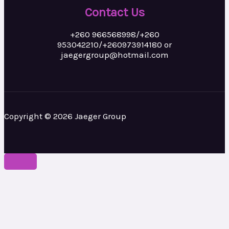
Contact Us
+260 966568998/+260
953042210/+260973914180 or
jaegergroup@hotmail.com
Copyright © 2026 Jaeger Group