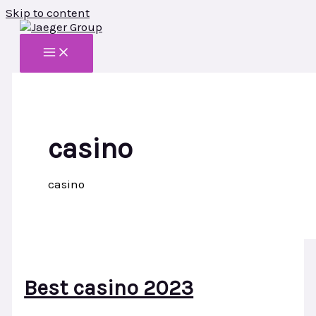
Skip to content
casino
casino
Best casino 2023