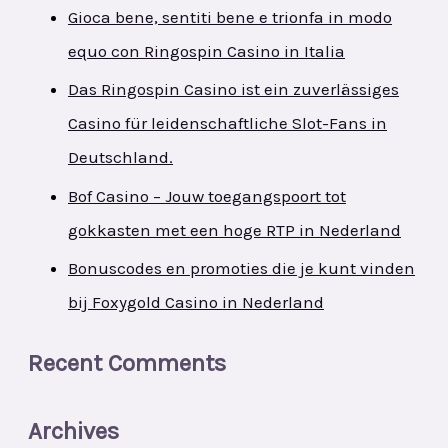
Gioca bene, sentiti bene e trionfa in modo
equo con Ringospin Casino in Italia
Das Ringospin Casino ist ein zuverlässiges
Casino für leidenschaftliche Slot-Fans in
Deutschland.
Bof Casino – Jouw toegangspoort tot
gokkasten met een hoge RTP in Nederland
Bonuscodes en promoties die je kunt vinden
bij Foxygold Casino in Nederland
Recent Comments
Archives