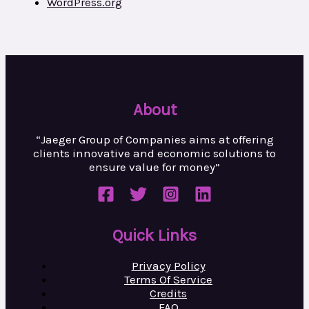
WordPress.org
About
“Jaeger Group of Companies aims at
offering
clients innovative and
economic solutions to
ensure value
for money”
Quick Links
Privacy Policy
Terms Of Service
Credits
FAQ