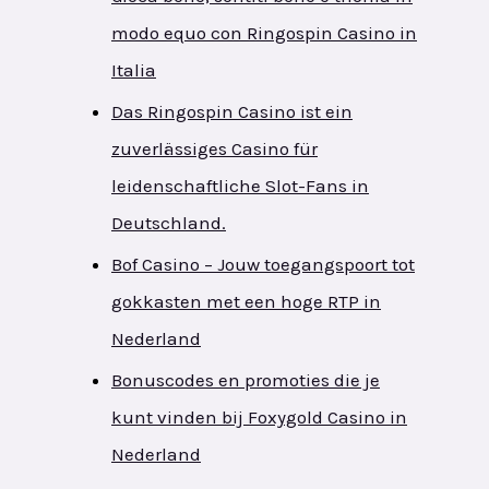
modo equo con Ringospin Casino in
Italia
Das Ringospin Casino ist ein
zuverlässiges Casino für
leidenschaftliche Slot-Fans in
Deutschland.
Bof Casino – Jouw toegangspoort tot
gokkasten met een hoge RTP in
Nederland
Bonuscodes en promoties die je
kunt vinden bij Foxygold Casino in
Nederland