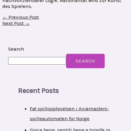
nachvollziehbarer Logik. Rationalität wird zur Kunst
des Spielens.
←
Previous Post
Next Post
→
Search
SEARCH
Recent Posts
Føl spillopplevelsen i Aviamasters-
spilleautomaten for Norge
Gioca bene, sentiti bene e trionfa in