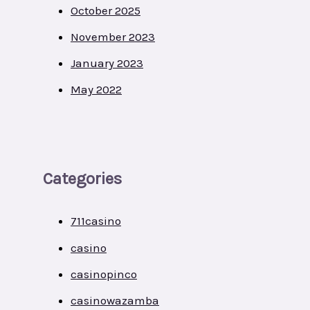
October 2025
November 2023
January 2023
May 2022
Categories
711casino
casino
casinopinco
casinowazamba