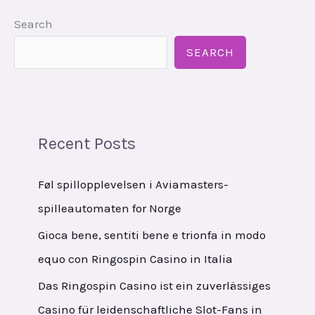
Search
SEARCH
Recent Posts
Føl spillopplevelsen i Aviamasters-
spilleautomaten for Norge
Gioca bene, sentiti bene e trionfa in modo
equo con Ringospin Casino in Italia
Das Ringospin Casino ist ein zuverlässiges
Casino für leidenschaftliche Slot-Fans in