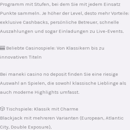
Programm mit Stufen, bei dem Sie mit jedem Einsatz
Punkte sammeln. Je höher der Level, desto mehr Vorteile:
exklusive Cashbacks, persönliche Betreuer, schnelle
Auszahlungen und sogar Einladungen zu Live-Events.
🎰 Beliebte Casinospiele: Von Klassikern bis zu
innovativen Titeln
Bei maneki casino no deposit finden Sie eine riesige
Auswahl an Spielen, die sowohl klassische Lieblinge als
auch moderne Highlights umfasst.
🎲 Tischspiele: Klassik mit Charme
Blackjack mit mehreren Varianten (European, Atlantic
City, Double Exposure),