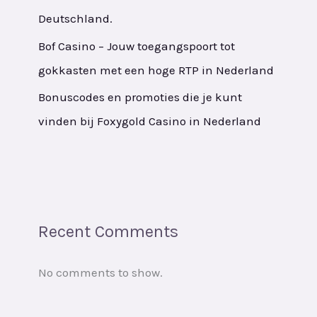
Deutschland.
Bof Casino – Jouw toegangspoort tot
gokkasten met een hoge RTP in Nederland
Bonuscodes en promoties die je kunt
vinden bij Foxygold Casino in Nederland
Recent Comments
No comments to show.