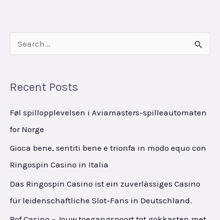
S
e
a
Recent Posts
r
Føl spillopplevelsen i Aviamasters-spilleautomaten
c
for Norge
h
f
Gioca bene, sentiti bene e trionfa in modo equo con
o
Ringospin Casino in Italia
r
Das Ringospin Casino ist ein zuverlässiges Casino
:
für leidenschaftliche Slot-Fans in Deutschland.
Bof Casino – Jouw toegangspoort tot gokkasten met