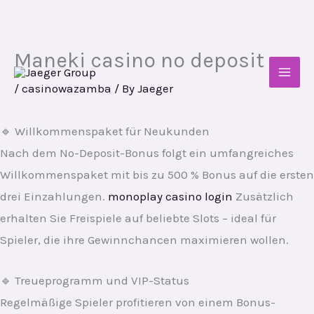
Maneki casino no deposit
Skip
to
/
casinowazamba
/ By
Jaeger
content
🔹 Willkommenspaket für Neukunden
Nach dem No-Deposit-Bonus folgt ein umfangreiches
Willkommenspaket mit bis zu 500 % Bonus auf die ersten
drei Einzahlungen.
monoplay casino login
Zusätzlich
erhalten Sie Freispiele auf beliebte Slots – ideal für
Spieler, die ihre Gewinnchancen maximieren wollen.
🔹 Treueprogramm und VIP-Status
Regelmäßige Spieler profitieren von einem Bonus-