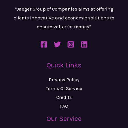
“Jaeger Group of Companies aims at
offering
clients innovative and
economic solutions to
ensure value
for money”
Quick Links
Privacy Policy
Terms Of Service
Credits
FAQ
Our Service