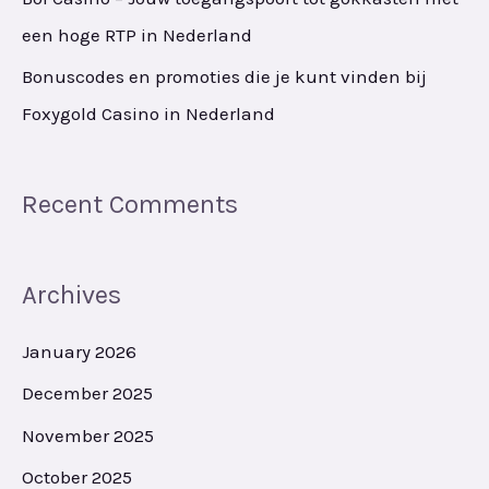
een hoge RTP in Nederland
Bonuscodes en promoties die je kunt vinden bij
Foxygold Casino in Nederland
Recent Comments
Archives
January 2026
December 2025
November 2025
October 2025