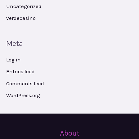
Uncategorized
verdecasino
Meta
Log in
Entries feed
Comments feed
WordPress.org
About