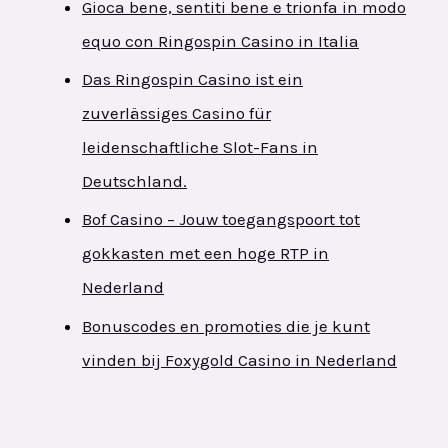
Gioca bene, sentiti bene e trionfa in modo
equo con Ringospin Casino in Italia
Das Ringospin Casino ist ein
zuverlässiges Casino für
leidenschaftliche Slot-Fans in
Deutschland.
Bof Casino – Jouw toegangspoort tot
gokkasten met een hoge RTP in
Nederland
Bonuscodes en promoties die je kunt
vinden bij Foxygold Casino in Nederland