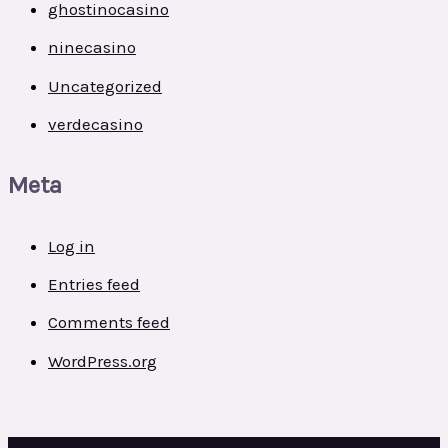
ghostinocasino
ninecasino
Uncategorized
verdecasino
Meta
Log in
Entries feed
Comments feed
WordPress.org