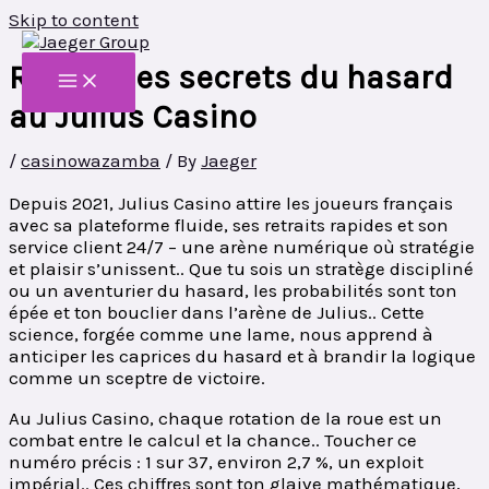
Skip to content
Révéler les secrets du hasard
au Julius Casino
/
casinowazamba
/ By
Jaeger
Depuis 2021, Julius Casino attire les joueurs français
avec sa plateforme fluide, ses retraits rapides et son
service client 24/7 – une arène numérique où stratégie
et plaisir s’unissent.. Que tu sois un stratège discipliné
ou un aventurier du hasard, les probabilités sont ton
épée et ton bouclier dans l’arène de Julius.. Cette
science, forgée comme une lame, nous apprend à
anticiper les caprices du hasard et à brandir la logique
comme un sceptre de victoire.
Au Julius Casino, chaque rotation de la roue est un
combat entre le calcul et la chance.. Toucher ce
numéro précis : 1 sur 37, environ 2,7 %, un exploit
impérial.. Ces chiffres sont ton glaive mathématique,