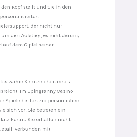
en Kopf stellt und Sie in den
 personalisierten
elersupport, der nicht nur
r um den Aufstieg; es geht darum,
 auf dem Gipfel seiner
h das wahre Kennzeichen eines
usreicht. Im Spingranny Casino
r Spiele bis hin zur persönlichen
e sich vor, Sie betreten ein
latz kennt. Sie erhalten nicht
 Detail, verbunden mit