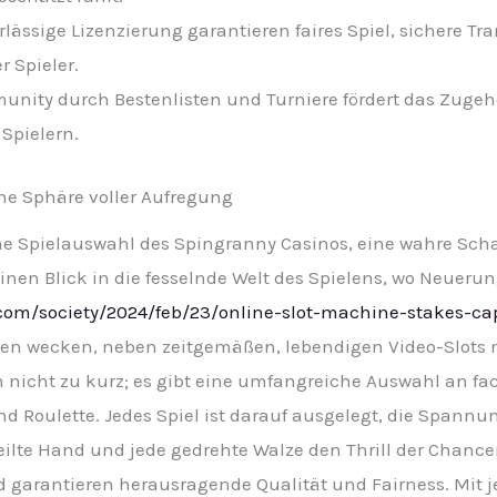
ässige Lizenzierung garantieren faires Spiel, sichere T
r Spieler.
ity durch Bestenlisten und Turniere fördert das Zugeh
Spielern.
ne Sphäre voller Aufregung
e Spielauswahl des Spingranny Casinos, eine wahre Scha
einen Blick in die fesselnde Welt des Spielens, wo Neuerun
com/society/2024/feb/23/online-slot-machine-stakes-ca
ngen wecken, neben zeitgemäßen, lebendigen Video-Slots m
nicht zu kurz; es gibt eine umfangreiche Auswahl an f
d Roulette. Jedes Spiel ist darauf ausgelegt, die Spannu
eilte Hand und jede gedrehte Walze den Thrill der Chancen
d garantieren herausragende Qualität und Fairness. Mit 