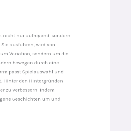
en nicht nur aufregend, sondern
 Sie ausführen, wird von
 um Variation, sondern um die
sondern bewegen durch eine
form passt Spielauswahl und
t. Hinter den Hintergründen
ter zu verbessern. Indem
 eigene Geschichten um und