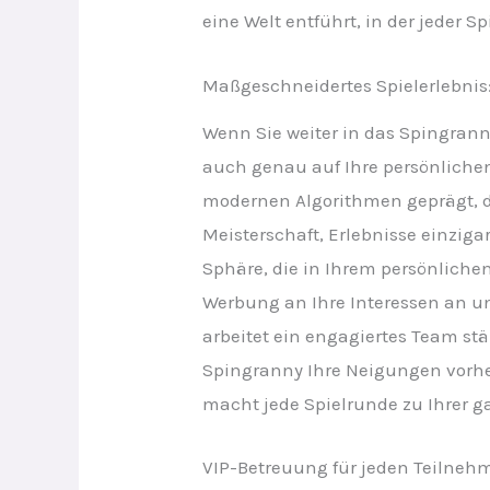
eine Welt entführt, in der jeder S
Maßgeschneidertes Spielerlebnis
Wenn Sie weiter in das Spingranny
auch genau auf Ihre persönlichen
modernen Algorithmen geprägt, di
Meisterschaft, Erlebnisse einziga
Sphäre, die in Ihrem persönlich
Werbung an Ihre Interessen an un
arbeitet ein engagiertes Team stä
Spingranny Ihre Neigungen vorher
macht jede Spielrunde zu Ihrer g
VIP-Betreuung für jeden Teilnehm