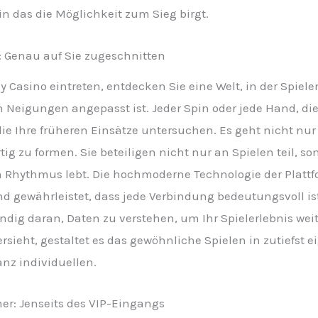
pin das die Möglichkeit zum Sieg birgt.
: Genau auf Sie zugeschnitten
 Casino eintreten, entdecken Sie eine Welt, in der Spiel
 Neigungen angepasst ist. Jeder Spin oder jede Hand, die
e Ihre früheren Einsätze untersuchen. Es geht nicht nur
rtig zu formen. Sie beteiligen nicht nur an Spielen teil, 
en Rhythmus lebt. Die hochmoderne Technologie der Platt
d gewährleistet, dass jede Verbindung bedeutungsvoll is
ndig daran, Daten zu verstehen, um Ihr Spielerlebnis wei
sieht, gestaltet es das gewöhnliche Spielen in zutiefst
anz individuellen.
er: Jenseits des VIP-Eingangs