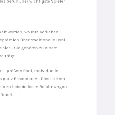
 Gefühl, der wichtigste Spieler
ckelt worden, wo Ihre Vorlieben
eprämien über traditionelle Boni
pieler – Sie gehören zu einem
eiträgt.
 – größere Boni, individuelle
 ganz Besonderem. Dies ist kein
iele zu beispiellosen Belohnungen
iniert.