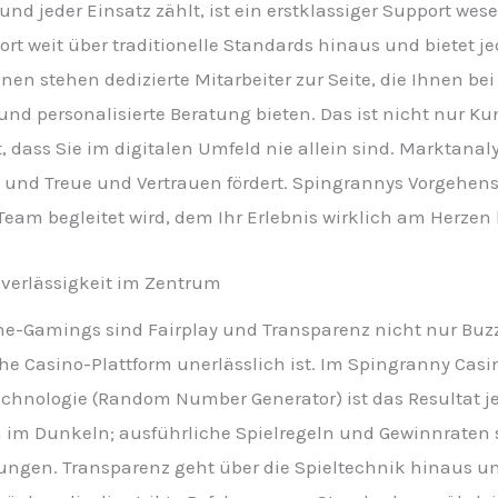
nd jeder Einsatz zählt, ist ein erstklassiger Support wese
rt weit über traditionelle Standards hinaus und bietet 
en stehen dedizierte Mitarbeiter zur Seite, die Ihnen be
und personalisierte Beratung bieten. Das ist nicht nur K
t, dass Sie im digitalen Umfeld nie allein sind. Marktanal
und Treue und Vertrauen fördert. Spingrannys Vorgehensw
Team begleitet wird, dem Ihr Erlebnis wirklich am Herzen l
uverlässigkeit im Zentrum
ine-Gamings sind Fairplay und Transparenz nicht nur Buzzw
iche Casino-Plattform unerlässlich ist. Im Spingranny Casi
chnologie (Random Number Generator) ist das Resultat j
en im Dunkeln; ausführliche Spielregeln und Gewinnraten
ungen. Transparenz geht über die Spieltechnik hinaus u