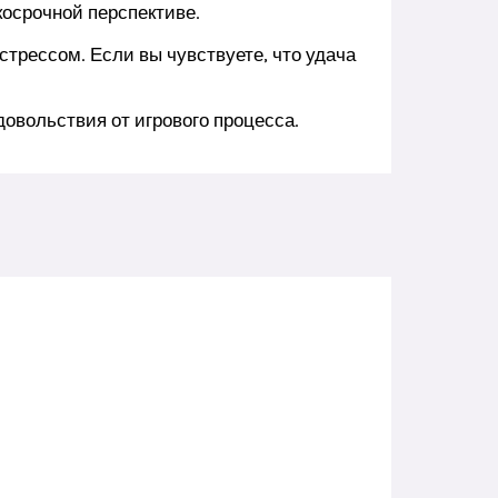
косрочной перспективе.
стрессом. Если вы чувствуете, что удача
овольствия от игрового процесса.