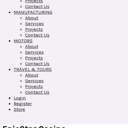
Projects
Contact Us
MANUFACTURING
About
Services
Projects
Contact Us
MOTORS
About
Services
Projects
Contact Us
TRAVEL & TOURS
About
Services
Projects
Contact Us
Login
Register
Store