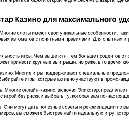
ите играть сегодня и откройте для себя мир азарта, где 
стар Казино для максимального у
 Многие слоты имеют свои уникальные особенности, так
ровых автоматов с понятными правилами. Для опытных иг
тильность игры. Чем выше RTP, тем больше процентов от 
ожет принести крупные выигрыши, но реже, в то время ка
т казино. Многие игры поддерживают специальные предл
ыбирайте игры, которые активно участвуют в промо-акц
ь. Многие онлайн-казино, включая Эпикстар, предлагают
 игрой без риска и выбрать ту, которая вам по-настоящ
. Они могут дать полезные советы и рекомендации по выб
еров, вы сможете быстрее найти идеальную игру, котор