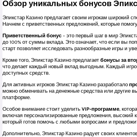
Обзор уникальных бонусов Эпикст
Эпикстар Казино предлагает своим игрокам широкий сп
Начнем с приветственных предложений, которые помогу
Приветственный бонус
– это первый шаг в мир Эпикст
до 100% от суммы вклада. Это означает, что если вы по
старт позволяет исследовать разнообразные игры и ув
Кроме того, Эпикстар Казино предлагает
бонусы за вто
что делает каждый новый вклад выгодным. Каждый игр
доступных средств.
Для активных игроков Эпикстар Казино разработало
пр
можно обменивать на денежные средства или другие вы
платформе.
Особое внимание стоит уделить
VIP-программе
, кото
включая персонализированные предложения, высокий кэ
который готов помочь с любыми вопросами и предложи
Дополнительно, Эпикстар Казино радует своих клиенто