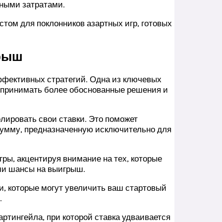
ьными затратами.
стом для поклонников азартных игр, готовых
грыш
эффективных стратегий. Одна из ключевых
т принимать более обоснованные решения и
лировать свои ставки. Это поможет
 сумму, предназначенную исключительно для
гры, акцентируя внимание на тех, которые
ши шансы на выигрыш.
и, которые могут увеличить ваш стартовый
.
артингейла, при которой ставка удваивается