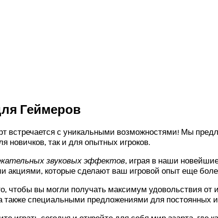
для Геймеров
зарт встречается с уникальными возможностями! Мы пре
ля новичков, так и для опытных игроков.
екательных звуковых эффектов
, играя в наши новейши
и акциями, которые сделают ваш игровой опыт еще бол
о, чтобы вы могли получать максимум удовольствия от и
 а также специальными предложениями для постоянных и