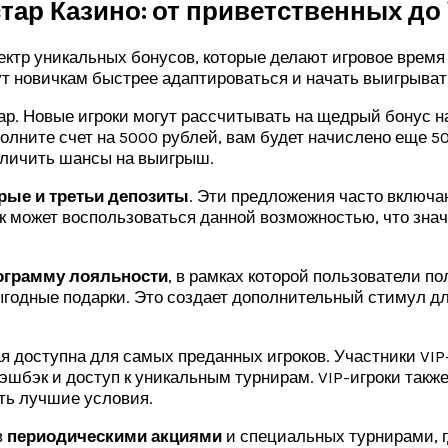
ар Казино: от приветственных до 
ектр уникальных бонусов, которые делают игровое врем
т новичкам быстрее адаптироваться и начать выигрыват
ар. Новые игроки могут рассчитывать на щедрый бонус н
полните счет на 5000 рублей, вам будет начислено еще 5
еличить шансы на выигрыш.
рые и третьи депозиты
. Эти предложения часто включа
ок может воспользоваться данной возможностью, что зн
ограмму лояльности
, в рамках которой пользователи п
годные подарки. Это создает дополнительный стимул дл
рая доступна для самых преданных игроков. Участники VI
шбэк и доступ к уникальным турнирам. VIP-игроки также
ть лучшие условия.
в
периодическими акциями
и специальных турнирами, г