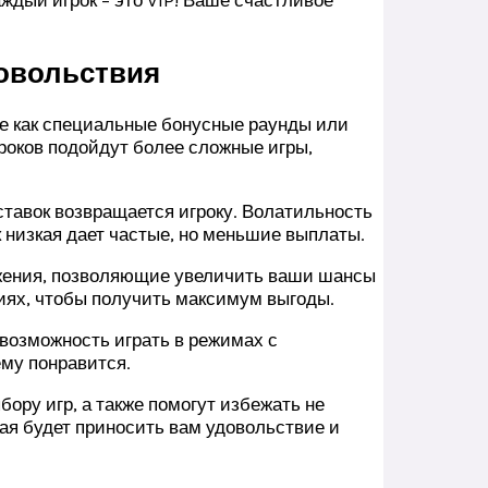
каждый игрок – это VIP! Ваше счастливое
довольствия
ие как специальные бонусные раунды или
роков подойдут более сложные игры,
ставок возвращается игроку. Волатильность
к низкая дает частые, но меньшие выплаты.
ожения, позволяющие увеличить ваши шансы
иях, чтобы получить максимум выгоды.
 возможность играть в режимах с
ему понравится.
ору игр, а также помогут избежать не
ая будет приносить вам удовольствие и