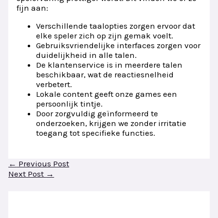
fijn aan:
Verschillende taalopties zorgen ervoor dat
elke speler zich op zijn gemak voelt.
Gebruiksvriendelijke interfaces zorgen voor
duidelijkheid in alle talen.
De klantenservice is in meerdere talen
beschikbaar, wat de reactiesnelheid
verbetert.
Lokale content geeft onze games een
persoonlijk tintje.
Door zorgvuldig geïnformeerd te
onderzoeken, krijgen we zonder irritatie
toegang tot specifieke functies.
←
Previous Post
Next Post
→