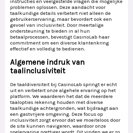
instructies en veelgestelde vragen die mogelijke
problemen oplossen. Deze aandacht voor
taalkundige details verbetert niet alleen de
gebruikerservaring, maar bevordert ook een
gevoel van inclusiviteit. Door meertalige
ondersteuning te bieden in al hun
betaalprocessen, bevestigt CasinoLab haar
commitment om een diverse klantenkring
effectief en volledig te bedienen.
Algemene indruk van
taalinclusiviteit
De taaldiversiteit bij CasinoLab springt er echt
uit en verbetert onze algehele ervaring op het
platform. We waarderen het dat de meerdere
taalopties rekening houden met diverse
taalkundige achtergronden, wat bijdraagt aan
een gastvrijere omgeving. Deze focus op
inclusiviteit zorgt ervoor dat we moeiteloos door
de site kunnen navigeren, waardoor onze
spelervaring prettiger wordt. Dit vinden we er zo