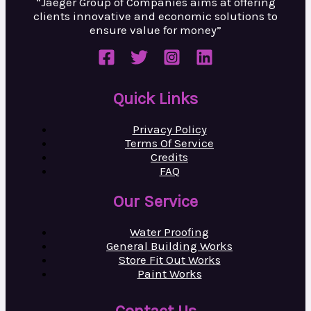
“Jaeger Group of Companies aims at
offering
clients innovative and
economic solutions to
ensure value
for money”
Quick Links
Privacy Policy
Terms Of Service
Credits
FAQ
Our Service
Water Proofing
General Building Works
Store Fit Out Works
Paint Works
Contact Us