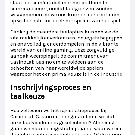
staat om comfortabel met het platform te
communiceren, omdat taalgrenzen worden
weggenomen en we ons kunnen concentreren
op wat er echt toe doet: het spelen van het spel.
Dankzij de meerdere taalopties kunnen we de
site makkelijker verkennen, de regels begrijpen
en ons volledig onderdompelen in de vibrante
wereld van online gaming. Deze zorgvuldige
aanpak weerspiegelt de commitment van
CasinoLab Casino om te voldoen aan de
behoeften van haar wereldwijde spelers,
waardoor het een prima keuze is in de industrie.
Inschrijvingsproces en
taalkeuze
Hoe voltooien we het registratieproces bij
CasinoLab Casino en hoe garanderen we dat
onze taalvoorkeur is geselecteerd? Allereerst
gaan we naar de registratiepagina, waar we een
duidelijke optie voor taaloptie zien. We kunnen