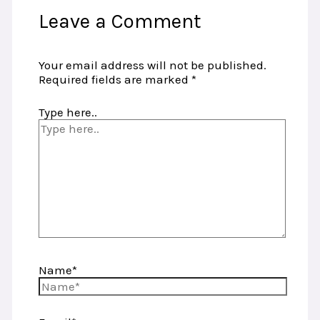
Leave a Comment
Your email address will not be published.
Required fields are marked
*
Type here..
Name*