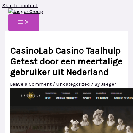
Skip to content
CasinoLab Casino Taalhulp
Getest door een meertalige
gebruiker uit Nederland
Leave a Comment
/
Uncategorized
/ By
Jaeger