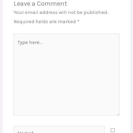
Leave a Comment
Your email address will not be published.
Required fields are marked
*
Type
here..
Name*