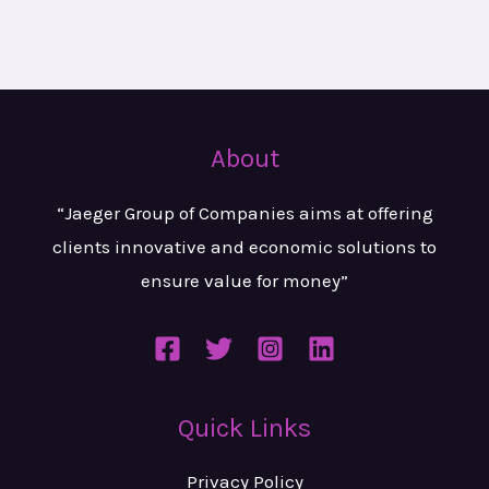
About
“Jaeger Group of Companies aims at
offering
clients innovative and
economic solutions to
ensure value
for money”
Quick Links
Privacy Policy