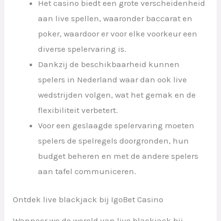
Het casino biedt een grote verscheidenheid
aan live spellen, waaronder baccarat en
poker, waardoor er voor elke voorkeur een
diverse spelervaring is.
Dankzij de beschikbaarheid kunnen
spelers in Nederland waar dan ook live
wedstrijden volgen, wat het gemak en de
flexibiliteit verbetert.
Voor een geslaagde spelervaring moeten
spelers de spelregels doorgronden, hun
budget beheren en met de andere spelers
aan tafel communiceren.
Ontdek live blackjack bij IgoBet Casino
Wanneer we de wereld van live blackjack bij