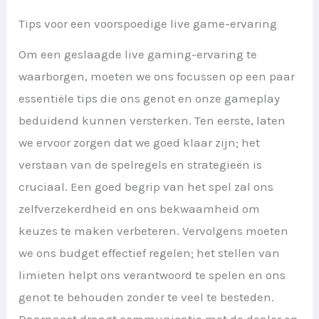
Tips voor een voorspoedige live game-ervaring
Om een geslaagde live gaming-ervaring te
waarborgen, moeten we ons focussen op een paar
essentiële tips die ons genot en onze gameplay
beduidend kunnen versterken. Ten eerste, laten
we ervoor zorgen dat we goed klaar zijn; het
verstaan van de spelregels en strategieën is
cruciaal. Een goed begrip van het spel zal ons
zelfverzekerdheid en ons bekwaamheid om
keuzes te maken verbeteren. Vervolgens moeten
we ons budget effectief regelen; het stellen van
limieten helpt ons verantwoord te spelen en ons
genot te behouden zonder te veel te besteden.
Daarnaast draagt communicatie met de dealer en