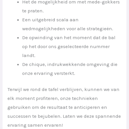
Het de mogelijkheid om met mede-gokkers
te praten.
Een uitgebreid scala aan
wedmogelijkheden voor alle strategieën.
De opwinding van het moment dat de bal
op het door ons geselecteerde nummer
landt.
De chique, indrukwekkende omgeving die
onze ervaring versterkt.
Terwijl we rond de tafel verblijven, kunnen we van
elk moment profiteren, onze technieken
gebruiken om de resultaat te anticiperen en
successen te bejubelen. Laten we deze spannende
ervaring samen ervaren!