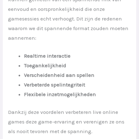
eenvoud en oorspronkelijkheid die onze
gamesessies echt verhoogt. Dit zijn de redenen
waarom we dit spannende format zouden moeten
aannemen:
Realtime interactie
Toegankelijkheid
Verscheidenheid aan spellen
Verbeterde spelintegriteit
Flexibele inzetmogelijkheden
Dankzij deze voordelen verbeteren live online
games deze game-ervaring en verenigen ze ons
als nooit tevoren met de spanning.