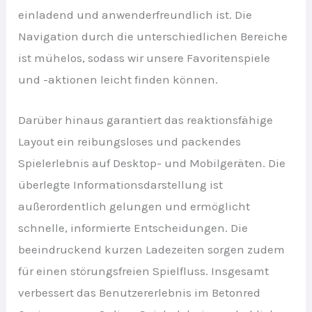
einladend und anwenderfreundlich ist. Die
Navigation durch die unterschiedlichen Bereiche
ist mühelos, sodass wir unsere Favoritenspiele
und -aktionen leicht finden können.
Darüber hinaus garantiert das reaktionsfähige
Layout ein reibungsloses und packendes
Spielerlebnis auf Desktop- und Mobilgeräten. Die
überlegte Informationsdarstellung ist
außerordentlich gelungen und ermöglicht
schnelle, informierte Entscheidungen. Die
beeindruckend kurzen Ladezeiten sorgen zudem
für einen störungsfreien Spielfluss. Insgesamt
verbessert das Benutzererlebnis im Betonred