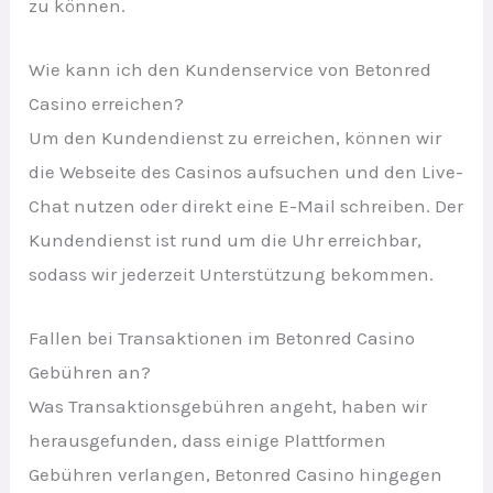
zu können.
Wie kann ich den Kundenservice von Betonred
Casino erreichen?
Um den Kundendienst zu erreichen, können wir
die Webseite des Casinos aufsuchen und den Live-
Chat nutzen oder direkt eine E-Mail schreiben. Der
Kundendienst ist rund um die Uhr erreichbar,
sodass wir jederzeit Unterstützung bekommen.
Fallen bei Transaktionen im Betonred Casino
Gebühren an?
Was Transaktionsgebühren angeht, haben wir
herausgefunden, dass einige Plattformen
Gebühren verlangen, Betonred Casino hingegen