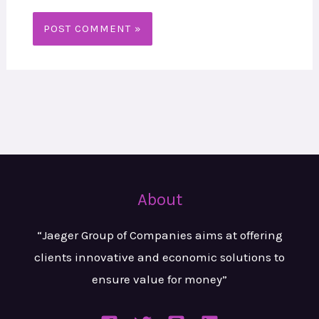
About
“Jaeger Group of Companies aims at
offering
clients innovative and
economic solutions to
ensure value
for money”