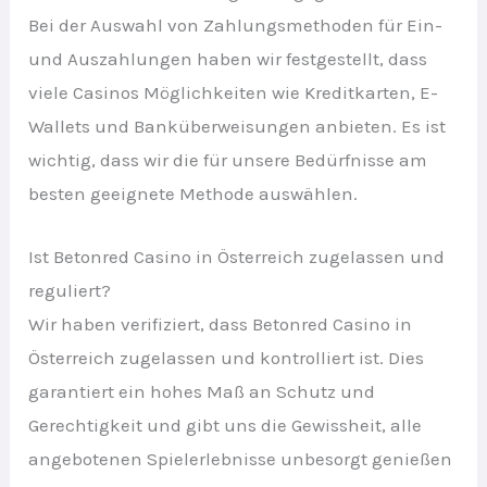
Bei der Auswahl von Zahlungsmethoden für Ein-
und Auszahlungen haben wir festgestellt, dass
viele Casinos Möglichkeiten wie Kreditkarten, E-
Wallets und Banküberweisungen anbieten. Es ist
wichtig, dass wir die für unsere Bedürfnisse am
besten geeignete Methode auswählen.
Ist Betonred Casino in Österreich zugelassen und
reguliert?
Wir haben verifiziert, dass Betonred Casino in
Österreich zugelassen und kontrolliert ist. Dies
garantiert ein hohes Maß an Schutz und
Gerechtigkeit und gibt uns die Gewissheit, alle
angebotenen Spielerlebnisse unbesorgt genießen