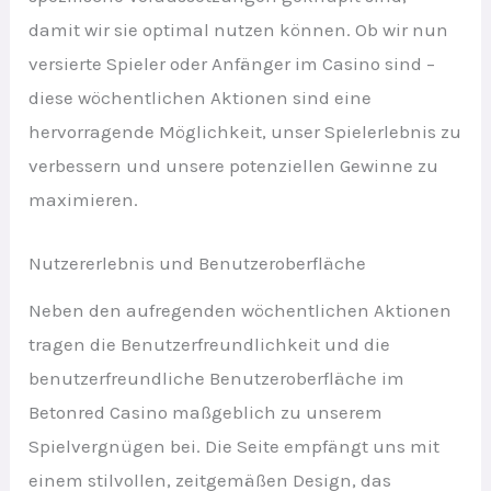
damit wir sie optimal nutzen können. Ob wir nun
versierte Spieler oder Anfänger im Casino sind –
diese wöchentlichen Aktionen sind eine
hervorragende Möglichkeit, unser Spielerlebnis zu
verbessern und unsere potenziellen Gewinne zu
maximieren.
Nutzererlebnis und Benutzeroberfläche
Neben den aufregenden wöchentlichen Aktionen
tragen die Benutzerfreundlichkeit und die
benutzerfreundliche Benutzeroberfläche im
Betonred Casino maßgeblich zu unserem
Spielvergnügen bei. Die Seite empfängt uns mit
einem stilvollen, zeitgemäßen Design, das