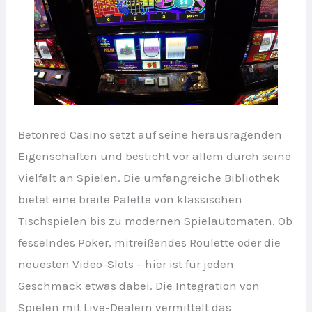
Betonred Casino setzt auf seine herausragenden
Eigenschaften und besticht vor allem durch seine
Vielfalt an Spielen. Die umfangreiche Bibliothek
bietet eine breite Palette von klassischen
Tischspielen bis zu modernen Spielautomaten. Ob
fesselndes Poker, mitreißendes Roulette oder die
neuesten Video-Slots – hier ist für jeden
Geschmack etwas dabei. Die Integration von
Spielen mit Live-Dealern vermittelt das