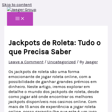
Skip to content
Jackpots de Roleta: Tudo o
que Precisa Saber
Leave a Comment
/
Uncategorized
/ By
Jaeger
Os jackpots de roleta são uma forma
emocionante de jogar roleta online, com a
possibilidade de ganhar grandes prémios em
dinheiro. Neste artigo, iremos explorar em
detalhe o mundo dos jackpots de roleta, desde
como jogar até onde encontrar os melhores
jackpots disponíveis nos casinos online. Com
mais de 15 anos de experiência a jogar roleta
online,
posso garantir-lhe que este é um jogo