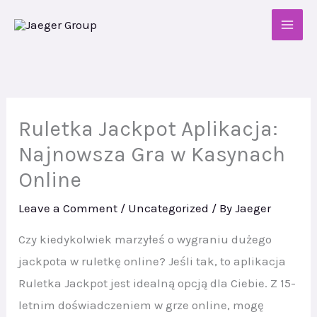
Skip
to
content
Ruletka Jackpot Aplikacja:
Najnowsza Gra w Kasynach
Online
Leave a Comment
/
Uncategorized
/ By
Jaeger
Czy kiedykolwiek marzyłeś o wygraniu dużego
jackpota w ruletkę online? Jeśli tak, to aplikacja
Ruletka Jackpot jest idealną opcją dla Ciebie. Z 15-
letnim doświadczeniem w grze online, mogę