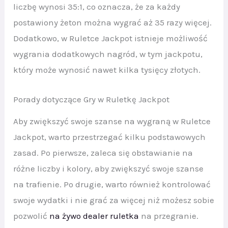
liczbę wynosi 35:1, co oznacza, że za każdy
postawiony żeton można wygrać aż 35 razy więcej.
Dodatkowo, w Ruletce Jackpot istnieje możliwość
wygrania dodatkowych nagród, w tym jackpotu,
który może wynosić nawet kilka tysięcy złotych.
Porady dotyczące Gry w Ruletkę Jackpot
Aby zwiększyć swoje szanse na wygraną w Ruletce
Jackpot, warto przestrzegać kilku podstawowych
zasad. Po pierwsze, zaleca się obstawianie na
różne liczby i kolory, aby zwiększyć swoje szanse
na trafienie. Po drugie, warto również kontrolować
swoje wydatki i nie grać za więcej niż możesz sobie
pozwolić
na żywo dealer ruletka
na przegranie.