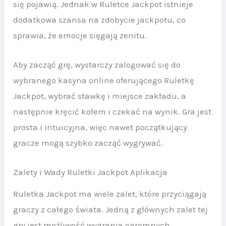
się pojawią. Jednak w Ruletce Jackpot istnieje
dodatkowa szansa na zdobycie jackpotu, co
sprawia, że emocje sięgają zenitu.
Aby zacząć grę, wystarczy zalogować się do
wybranego kasyna online oferującego Ruletkę
Jackpot, wybrać stawkę i miejsce zakładu, a
następnie kręcić kołem i czekać na wynik. Gra jest
prosta i intuicyjna, więc nawet początkujący
gracze mogą szybko zacząć wygrywać.
Zalety i Wady Ruletki Jackpot Aplikacja
Ruletka Jackpot ma wiele zalet, które przyciągają
graczy z całego świata. Jedną z głównych zalet tej
gry jest możliwość wygrania ogromnych