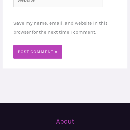
Save my name, email, and website in this
browser for the next time I comment.
About