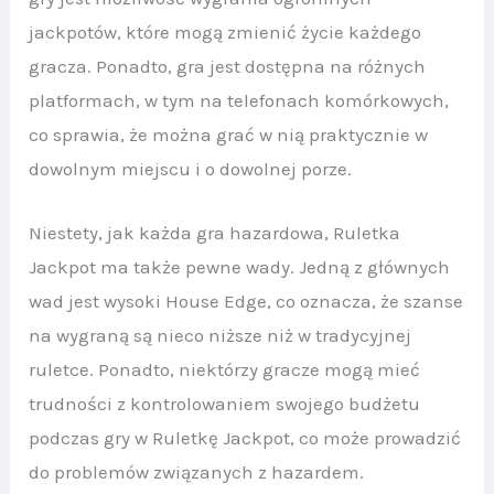
jackpotów, które mogą zmienić życie każdego
gracza. Ponadto, gra jest dostępna na różnych
platformach, w tym na telefonach komórkowych,
co sprawia, że można grać w nią praktycznie w
dowolnym miejscu i o dowolnej porze.
Niestety, jak każda gra hazardowa, Ruletka
Jackpot ma także pewne wady. Jedną z głównych
wad jest wysoki House Edge, co oznacza, że szanse
na wygraną są nieco niższe niż w tradycyjnej
ruletce. Ponadto, niektórzy gracze mogą mieć
trudności z kontrolowaniem swojego budżetu
podczas gry w Ruletkę Jackpot, co może prowadzić
do problemów związanych z hazardem.