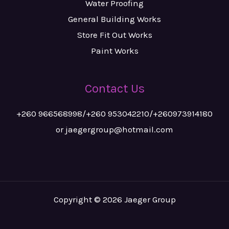
Water Proofing
General Building Works
Store Fit Out Works
Paint Works
Contact Us
+260 966568998/+260 953042210/+260973914180
or jaegergroup@hotmail.com
Copyright © 2026 Jaeger Group