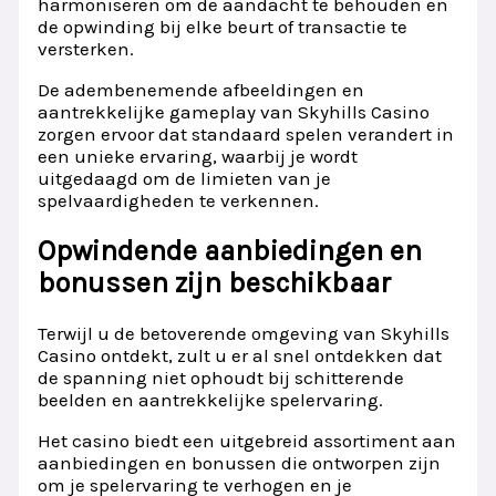
harmoniseren om de aandacht te behouden en
de opwinding bij elke beurt of transactie te
versterken.
De adembenemende afbeeldingen en
aantrekkelijke gameplay van Skyhills Casino
zorgen ervoor dat standaard spelen verandert in
een unieke ervaring, waarbij je wordt
uitgedaagd om de limieten van je
spelvaardigheden te verkennen.
Opwindende aanbiedingen en
bonussen zijn beschikbaar
Terwijl u de betoverende omgeving van Skyhills
Casino ontdekt, zult u er al snel ontdekken dat
de spanning niet ophoudt bij schitterende
beelden en aantrekkelijke spelervaring.
Het casino biedt een uitgebreid assortiment aan
aanbiedingen en bonussen die ontworpen zijn
om je spelervaring te verhogen en je