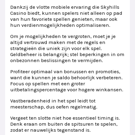
Dankzij de vlotte mobiele ervaring die Skyhills
Casino biedt, kunnen spelers niet alleen op pad
van hun favoriete spellen genieten, maar ook
hun verdienmogelijkheden optimaliseren.
Om je mogelijkheden te vergroten, moet je je
altijd vertrouwd maken met de regels en
strategieën die uniek zijn voor elk spel.
Geldbeheer is belangrijk; stel beperkingen in om
onbezonnen beslissingen te vermijden.
Profiteer optimaal van bonussen en promoties,
want die kunnen je saldo behoorlijk verbeteren.
Focus op spellen met een groter
uitbetalingspercentage voor hogere winkansen.
Vastberadenheid in het spel leidt tot
meesterschap, dus oefen regelmatig.
Vergeet ten slotte niet hoe essentieel timing is.
Denk eraan om buiten de spitsuren te spelen,
zodat er nauwelijks tegenstand is.