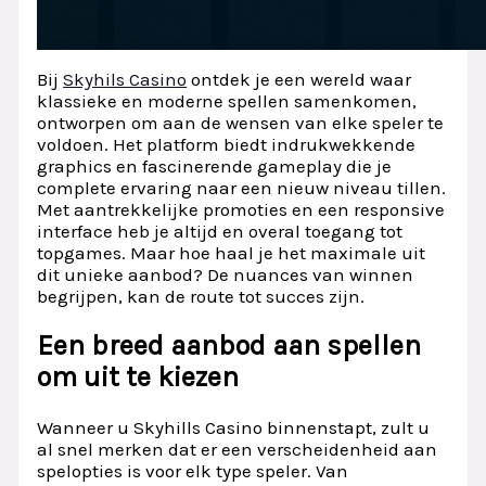
Bij
Skyhils Casino
ontdek je een wereld waar
klassieke en moderne spellen samenkomen,
ontworpen om aan de wensen van elke speler te
voldoen. Het platform biedt indrukwekkende
graphics en fascinerende gameplay die je
complete ervaring naar een nieuw niveau tillen.
Met aantrekkelijke promoties en een responsive
interface heb je altijd en overal toegang tot
topgames. Maar hoe haal je het maximale uit
dit unieke aanbod? De nuances van winnen
begrijpen, kan de route tot succes zijn.
Een breed aanbod aan spellen
om uit te kiezen
Wanneer u Skyhills Casino binnenstapt, zult u
al snel merken dat er een verscheidenheid aan
spelopties is voor elk type speler. Van