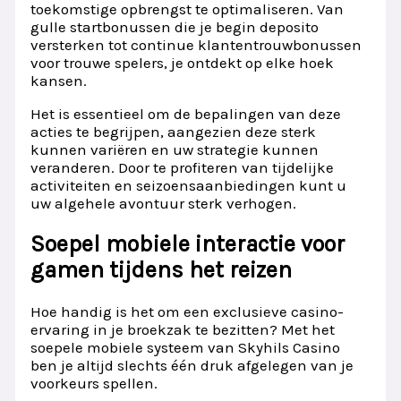
toekomstige opbrengst te optimaliseren. Van
gulle startbonussen die je begin deposito
versterken tot continue klantentrouwbonussen
voor trouwe spelers, je ontdekt op elke hoek
kansen.
Het is essentieel om de bepalingen van deze
acties te begrijpen, aangezien deze sterk
kunnen variëren en uw strategie kunnen
veranderen. Door te profiteren van tijdelijke
activiteiten en seizoensaanbiedingen kunt u
uw algehele avontuur sterk verhogen.
Soepel mobiele interactie voor
gamen tijdens het reizen
Hoe handig is het om een exclusieve casino-
ervaring in je broekzak te bezitten? Met het
soepele mobiele systeem van Skyhils Casino
ben je altijd slechts één druk afgelegen van je
voorkeurs spellen.