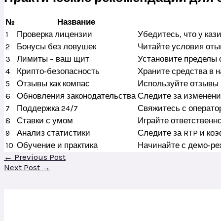
№
Название
1
Проверка лицензии
Убедитесь, что у ка
2
Бонусы без ловушек
Читайте условия оты
3
Лимиты – ваш щит
Установите пределы 
4
Крипто‑безопасность
Храните средства в 
5
Отзывы как компас
Используйте отзывы 
6
Обновления законодательства
Следите за изменения
7
Поддержка 24/7
Свяжитесь с операто
8
Ставки с умом
Играйте ответственн
9
Анализ статистики
Следите за RTP и ко
10
Обучение и практика
Начинайте с демо‑ре
←
Previous Post
Next Post
→