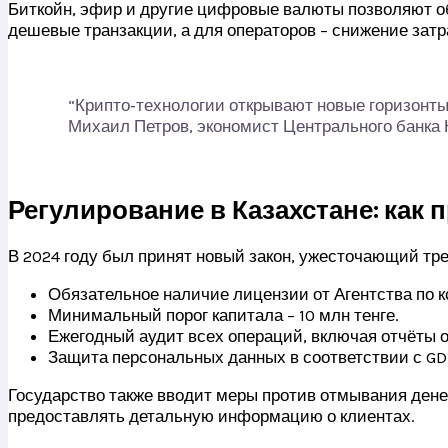
Биткойн, эфир и другие цифровые валюты позволяют об
дешевые транзакции, а для операторов – снижение затр
“Крипто‑технологии открывают новые горизонты
Михаил Петров, экономист Центрального банка 
Регулирование в Казахстане: как 
В 2024 году был принят новый закон, ужесточающий тр
Обязательное наличие лицензии от Агентства по 
Минимальный порог капитала – 10 млн тенге.
Ежегодный аудит всех операций, включая отчёты о
Защита персональных данных в соответствии с G
Государство также вводит меры против отмывания ден
предоставлять детальную информацию о клиентах.