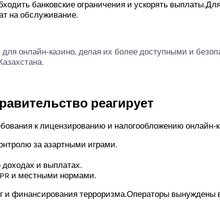
ходить банковские ограничения и ускорять выплаты.Для 
ат на обслуживание.
 для онлайн‑казино, делая их более доступными и безопа
Казахстана.
правительство реагирует
ебования к лицензированию и налогообложению онлайн‑к
контролю за азартными играми.
 доходах и выплатах.
DPR и местными нормами.
ег и финансирования терроризма.Операторы вынуждены в