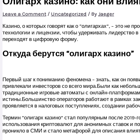
Олигарх казино: как они вли
Leave a Comment
/
Uncategorized
/ By
Jaeger
Казино, о которых говорят как о “олигархах”, – это не
технологии и лицензии, чтобы удерживать лидерство в 
переходят в цифровую форму.
Откуда берутся “олигарх казино”
Первый шаг к пониманию феномена – знать, как он появ
привлекали инвесторов со всего мира.Были как неболь
традиционные игровые автоматы с онлайн‑платформами.
истины.Большинство операторов работают в рамках зако
проявляется в налоговых поступлениях, создании рабо
Термин “олигарх казино” стал популярным после 2019‑
использования криптовалют для анонимных ставок и п
проникло в СМИ и стало метафорой для описания влият