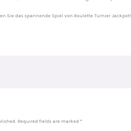
ßen Sie das spannende Spiel von Roulette Turnier Jackpot
blished.
Required fields are marked
*