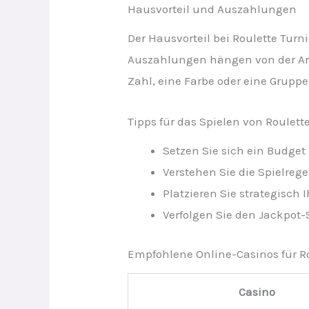
Hausvorteil und Auszahlungen
Der Hausvorteil bei Roulette Turn
Auszahlungen hängen von der Art d
Zahl, eine Farbe oder eine Grupp
Tipps für das Spielen von Roulett
Setzen Sie sich ein Budget
Verstehen Sie die Spielre
Platzieren Sie strategisch 
Verfolgen Sie den Jackpot
Empfohlene Online-Casinos für Ro
Casino