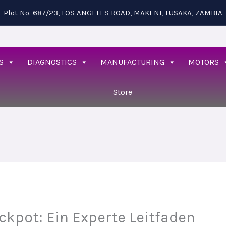
Plot No. 687/23, LOS ANGELES ROAD, MAKENI, LUSAKA, ZAMBIA
S
DIAGNOSTICS
MANUFACTURING
MOTORS
Store
ackpot: Ein Experte Leitfaden