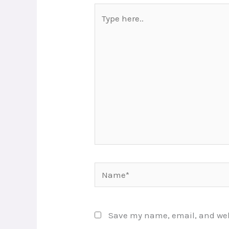
Type
here..
Name*
Save my name, email, and webs