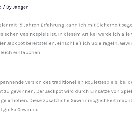
d
/ By
Jaeger
eler mit 15 Jahren Erfahrung kann ich mit Sicherheit sage
sischen Casinospiels ist. In diesem Artikel werde ich all
er Jackpot bereitstellen, einschließlich
Spielregeln, Gew
gleich eintauchen!
 spannende Version des traditionellen Roulettespiels, bei 
t zu gewinnen. Der Jackpot wird durch Einsätze von Spi
äge erhöhen. Diese zusätzliche Gewinnmöglichkeit macht
uf große Gewinne.