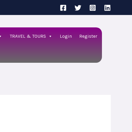
TRAVEL & TOURS
Login
Register