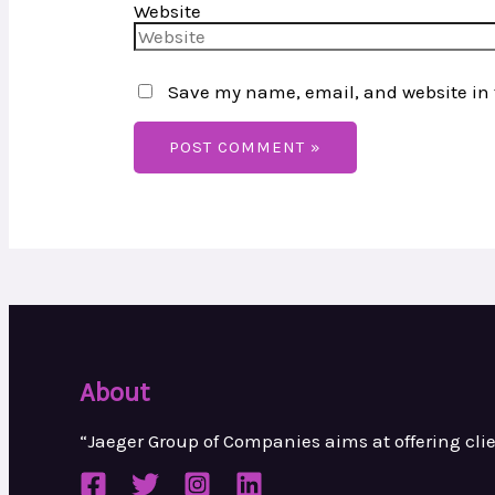
Website
Save my name, email, and website in t
About
“Jaeger Group of Companies aims at
offering cl