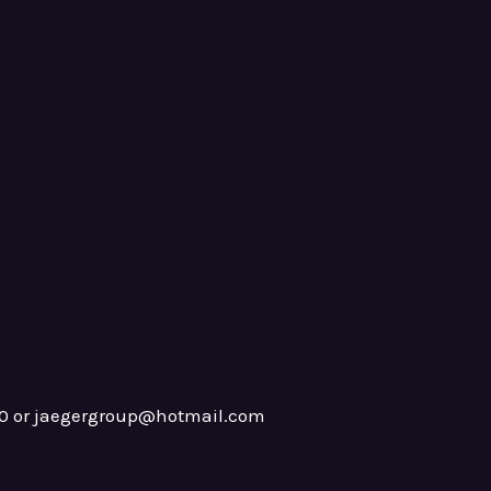
0 or jaegergroup@hotmail.com