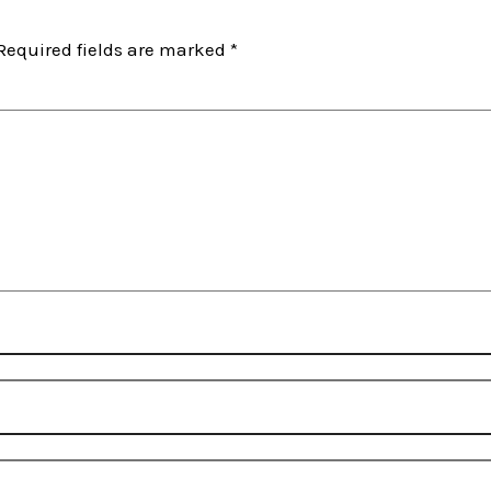
Required fields are marked
*