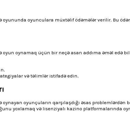
lə oyununda oyunculara müxtəlif ödəmələr verilir. Bu ödə
ilə oyun oynamaq üçün bir neçə asan addıma əməl edə bilə
un.
tegiyalar və təlimlər istifadə edin.
rı
lə oynayan oyunçuların qarşılaşdığı əsas problemlərdən b
uğunu yoxlamaq və lisenziyalı kazino platformalarında o