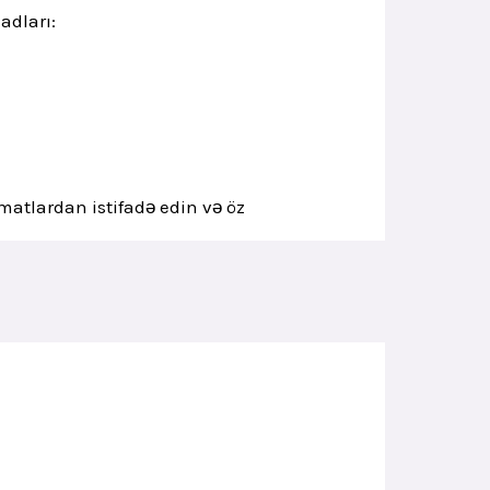
adları:
atlardan istifadə edin və öz