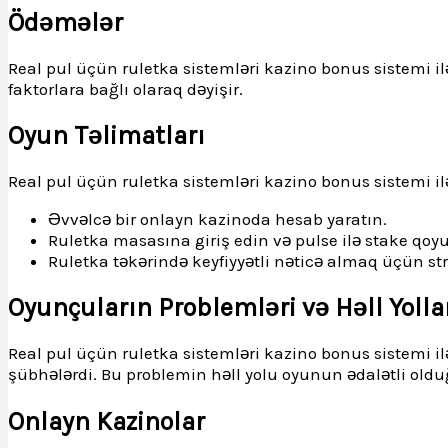
Ödəmələr
Real pul üçün ruletka sistemləri kazino bonus sistemi i
faktorlara bağlı olaraq dəyişir.
Oyun Təlimatları
Real pul üçün ruletka sistemləri kazino bonus sistemi 
Əvvəlcə bir onlayn kazinoda hesab yaratın.
Ruletka masasına giriş edin və pulse ilə stake qoy
Ruletka təkərində keyfiyyətli nəticə almaq üçün stra
Oyunçuların Problemləri və Həll Yolla
Real pul üçün ruletka sistemləri kazino bonus sistemi i
şübhələrdi. Bu problemin həll yolu oyunun ədalətli old
Onlayn Kazinolar