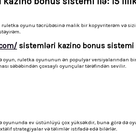
 kazino bonus sistemi ilə: 15 illi
n ruletka oyunu təcrübəsinə malik bir kopyvriterəm və sizi
stəyirəm.
.com/
sistemləri kazino bonus sistemi
lə oyun, ruletka oyununun ən populyar versiyalarından bir
ı səbəbindən çoxsaylı oyunçular tərəfindən sevilir.
lə oyununda ev üstünlüyü çox yüksəkdir, buna görə də oyu
f strategiyalar və təlimlər istifadə edə bilərlər.