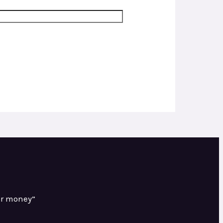
or money”