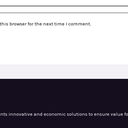
his browser for the next time I comment.
ients innovative and
economic solutions to ensure value
f