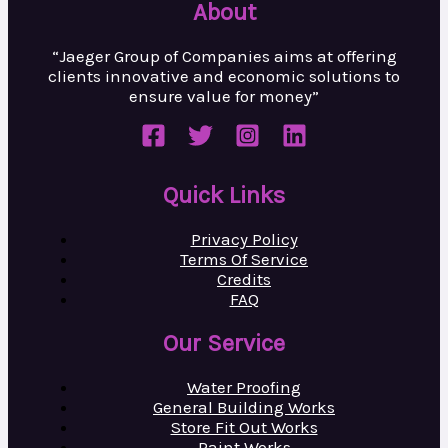
About
“Jaeger Group of Companies aims at
offering
clients innovative and
economic solutions to
ensure value
for money”
Quick Links
Privacy Policy
Terms Of Service
Credits
FAQ
Our Service
Water Proofing
General Building Works
Store Fit Out Works
Paint Works