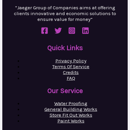
“Jaeger Group of Companies aims at
offering
clients innovative and
economic solutions to
ensure value
for money”
Quick Links
Privacy Policy
Terms Of Service
Credits
FAQ
Our Service
Water Proofing
General Building Works
Store Fit Out Works
Paint Works