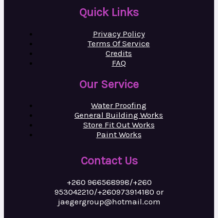
Quick Links
Privacy Policy
Terms Of Service
Credits
FAQ
Our Service
Water Proofing
General Building Works
Store Fit Out Works
Paint Works
Contact Us
+260 966568998/+260
953042210/+260973914180 or
jaegergroup@hotmail.com